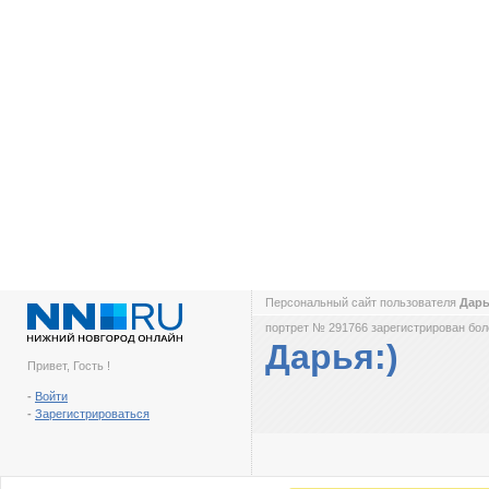
Персональный сайт пользователя
Дарь
портрет № 291766 зарегистрирован боле
Дарья:)
Привет, Гость !
-
Войти
-
Зарегистрироваться