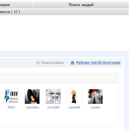
лерея
Поиск людей
вится
( 10 )
Рейтинг топ-50 блоггеров
IRES
Jannetka
JuJu595
LanaNN
Lusien