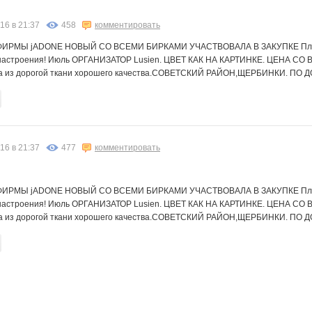
l
Merried
N@T@LK@
Nata_Alex
NatusM
Neve
Pristavochka
16 в 21:37
458
комментировать
МЫ jADONE НОВЫЙ СО ВСЕМИ БИРКАМИ УЧАСТВОВАЛА В ЗАКУПКЕ Платьев мно
 настроения! Июль ОРГАНИЗАТОР Lusien. ЦВЕТ КАК НА КАРТИНКЕ. ЦЕНА С
na
annyne
belkastrelka
cornflour
jade
julia-dem
katrysya
ена из дорогой ткани хорошего качества.СОВЕТСКИЙ РАЙОН,ЩЕРБИНКИ. 
rl
oliskaAvto
oves07
persikOFF
shlivka
бэста
комсомолочка
16 в 21:37
477
комментировать
МЫ jADONE НОВЫЙ СО ВСЕМИ БИРКАМИ УЧАСТВОВАЛА В ЗАКУПКЕ Платьев мно
А
Флёнушка
ГетцЮля
Ильяна
Ириска*
К@мелия
Катюлич
 настроения! Июль ОРГАНИЗАТОР Lusien. ЦВЕТ КАК НА КАРТИНКЕ. ЦЕНА С
ена из дорогой ткани хорошего качества.СОВЕТСКИЙ РАЙОН,ЩЕРБИНКИ. 
ная КСК
СЛ@ДЕНЬК@Я
СУ!!ПЕР
Весна29.04
ВсемДобра
Взрвыная Леди
Закупки для всей Семьи!