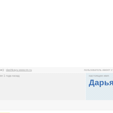
я:)
:
dashkayu.www.nn.ru
пользователь имеет 
е 1 года назад
настоящее имя:
Дарь