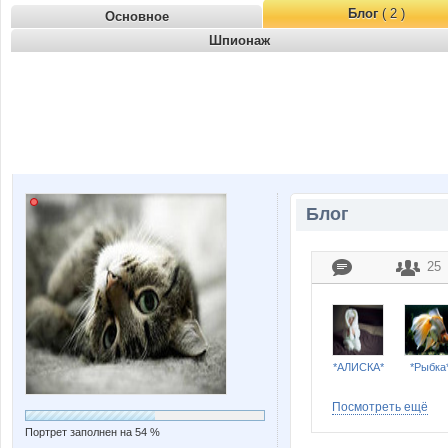
Блог
( 2 )
Основное
Шпионаж
Блог
25
*АЛИСКА*
*Рыбка
Посмотреть ещё
Портрет заполнен на 54 %