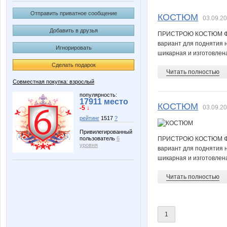
MamaNT
Marsse
Отправить приватное сообщение
КОСТЮМ
03.09.20
Добавить в друзья
ПРИСТРОЮ КОСТЮМ ФИР
вариант для поднятия
Игнорировать
a_e_n
androle
шикарная и изготовл
Сделать подарок
Читать полностью
Совместная покупка: взрослый
nelchik
norilskgi
популярность:
17911 место
КОСТЮМ
03.09.20
-5 ↓
рейтинг
1517
?
Привилегированный
ПРИСТРОЮ КОСТЮМ ФИР
пользователь
6
Ба$ки
ДЖИНС
уровня
вариант для поднятия
шикарная и изготовл
Читать полностью
Солодушка
Станица Воль
1