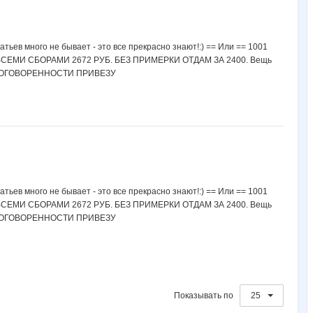
Q*uelle
SOFOCHKA
VerukSa
Vinogradinka
ZLATTO
го не бывает - это все прекрасно знают!:) == Или == 1001
О ВСЕМИ СБОРАМИ 2672 РУБ. БЕЗ ПРИМЕРКИ ОТДАМ ЗА 2400. Вещь
kleines
la-Belle
lediX
missVIP
natylek
ПО ДОГОВОРЕННОСТИ ПРИВЕЗУ
мама люба
марг0ша
ольгуня:)
ольгунчик
АРИСИЯ
го не бывает - это все прекрасно знают!:) == Или == 1001
Катти на Бугатти
Костюмы
Лиатрис
Оксанушка
РаспродажаОбуви
О ВСЕМИ СБОРАМИ 2672 РУБ. БЕЗ ПРИМЕРКИ ОТДАМ ЗА 2400. Вещь
ПО ДОГОВОРЕННОСТИ ПРИВЕЗУ
Шахусь
Элиот
923
Показывать по
25