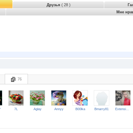
Друзья
( 28 )
Га
Мне нра
76
*
7L
Aglay
Annyy
B00lka
Bmarry81
ExtensionClub