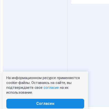
На информационном ресурсе применяются
Статистика портрета:
cookie-файлы. Оставаясь на сайте, вы
подтверждаете свое
согласие
на их
сейчас просматривают портрет - 0
использование.
зарегистрированные пользователи
посетившие портрет за 7 дней - 1
Согласен